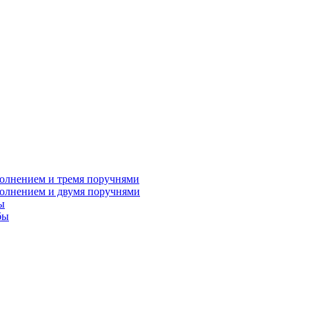
полнением и тремя поручнями
полнением и двумя поручнями
ы
бы